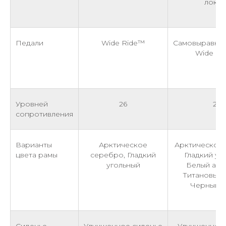
локте
Педали
Wide Ride™
Самовыравни
Wide Ri
Уровней
26
26
сопротивления
Варианты
Арктическое
Арктическое 
цвета рамы
серебро, Гладкий
Гладкий уг
угольный
Белый алм
Титановый 
Черный о
Сиденье
Улучшенное сиденье
Улучшенное 