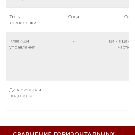
Типы
Сидя
Сидя
тренировки
Клавиши
-
Да - в цент
управления
части р
Динамическая
-
-
подсветка
СРАВНЕНИЕ ГОРИЗОНТАЛЬНЫХ