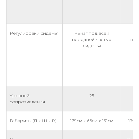
Регулировки сиденья
Рычаг под всей
Ры
передней частью
пер
сиденья
Уровней
25
сопротивления
Габариты (Д х Ш х В)
179см x 66см x 131см
179с