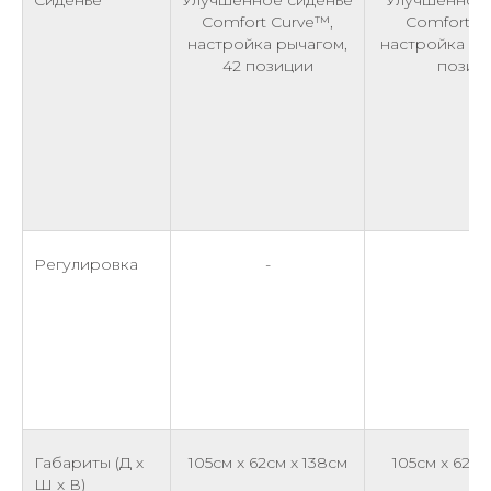
Comfort Curve™,
Comfort C
настройка рычагом,
настройка ры
42 позиции
позиц
Регулировка
-
-
Габариты (Д х
105см x 62см x 138см
105см x 62см
Ш х В)