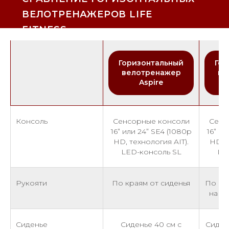
ВЕЛОТРЕНАЖЕРОВ LIFE
FITNESS
Горизонтальный
Гор
велотренажер
ве
Aspire
Консоль
Сенсорные консоли
Сенс
16” или 24” SE4 (1080p
16” ил
HD, технология AIT).
HD, т
LED-консоль SL
LE
Рукояти
По краям от сиденья
По кра
на п
Сиденье
Сиденье 40 см с
Сиден