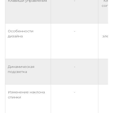
Клавиши управления
-
Клав
сопро
Особенности
-
П
дизайна
элеме
Динамическая
-
подсветка
Изменение наклона
-
спинки