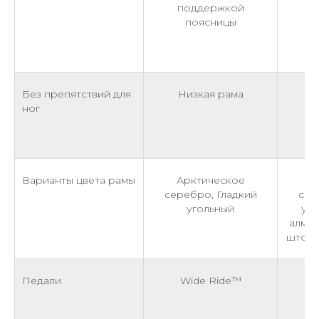
поддержкой
C
поясницы
п
Без препятствий для
Низкая рама
Н
ног
Варианты цвета рамы
Арктическое
А
серебро, Гладкий
сер
угольный
уго
алмаз
шторм
Педали
Wide Ride™