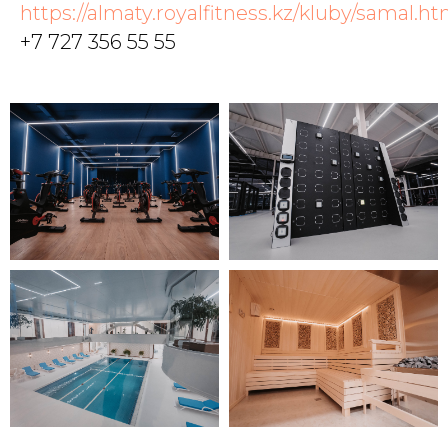
https://almaty.royalfitness.kz/kluby/samal.ht
+7 727 356 55 55