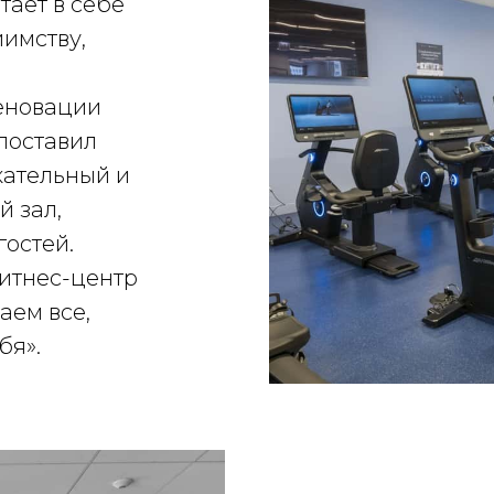
тает в себе
имству,
реновации
поставил
кательный и
 зал,
гостей.
фитнес-центр
аем все,
бя».