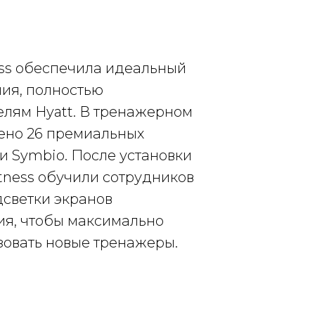
ess обеспечила идеальный
ия, полностью
елям Hyatt. В тренажерном
лено 26 премиальных
и Symbio. После установки
itness обучили сотрудников
дсветки экранов
я, чтобы максимально
зовать новые тренажеры.