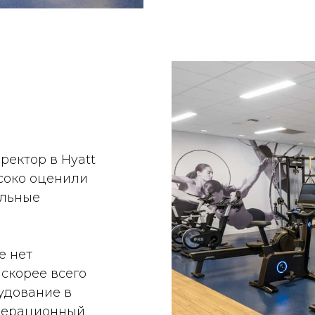
ектор в Hyatt
ысоко оценили
альные
е нет
 скорее всего
рудование в
операционный