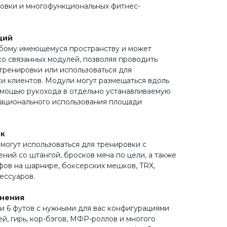
овки и многофункциональных фитнес-
ций
бому имеющемуся пространству и может
ко связанных модулей, позволяя проводить
тренировки или использоваться для
и клиентов. Модули могут размещаться вдоль
омощью рукохода в отдельно устанавливаемую
рационального использования площади
ок
огут использоваться для тренировки с
ний со штангой, бросков мяча по цели, а также
фов на шарнире, боксерских мешков, TRX,
ессуаров.
анения
и 6 футов с нужными для вас конфигурациями
ей, гирь, кор-бэгов, МФР-роллов и многого