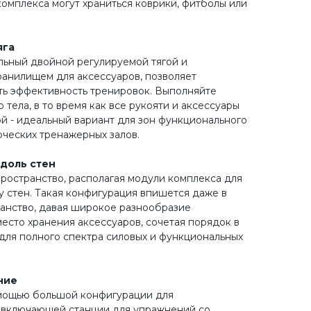
комплекса могут храниться коврики, фитболы или
яга
льный двойной регулируемой тягой и
анилищем для аксессуаров, позволяет
ть эффективность тренировок. Выполняйте
 тела, в то время как все рукояти и аксессуары
ой - идеальный вариант для зон функционального
рческих тренажерных залов.
доль стен
ространство, располагая модули комплекса для
у стен. Такая конфигурация впишется даже в
анство, давая широкое разнообразие
есто хранения аксессуаров, сочетая порядок в
ля полного спектра силовых и функциональных
ние
омощью большой конфигурации для
, включающей станции для упражнений со