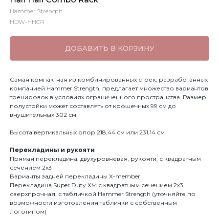
Hammer Strength
HDW-HHCR
ДОБАВИТЬ В КОРЗИНУ
Самая компактная из комбинированных стоек, разработанных
компанией Hammer Strength, предлагает множество вариантов
тренировок в условиях ограниченного пространства. Размер
полустойки может составлять от крошечных 99 см до
внушительных 302 см.
Высота вертикальных опор 218,44 см или 231,14 см
Перекладины и рукояти
Прямая перекладина, двухуровневая, рукояти, с квадратным
сечением 2х3
Варианты задней перекладины X-member
Перекладина Super Duty XM с квадратным сечением 2х3,
сверхпрочная, с табличкой Hammer Strength (уточняйте по
возможности изготовления таблички с собственным
логотипом)