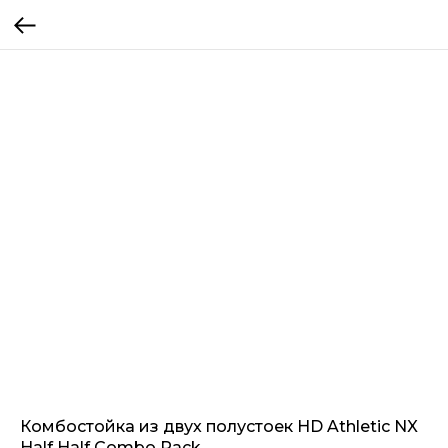
Комбостойка из двух полустоек HD Athletic NX
Half Half Combo Rack