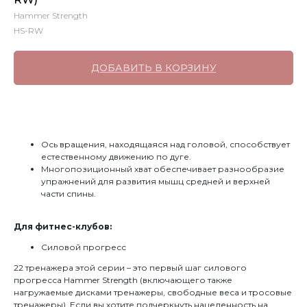
Hammer Strength
HS-RW
ДОБАВИТЬ В КОРЗИНУ
Ось вращения, находящаяся над головой, способствует
естественному движению по дуге.
Многопозиционный хват обеспечивает разнообразие
упражнений для развития мышц средней и верхней
части спины.
Для фитнес-клубов:
Силовой прогресс
22 тренажера этой серии – это первый шаг силового
прогресса Hammer Strength (включающего также
нагружаемые дисками тренажеры, свободные веса и тросовые
тренажеры). Если вы хотите подчеркнуть нацеленность на