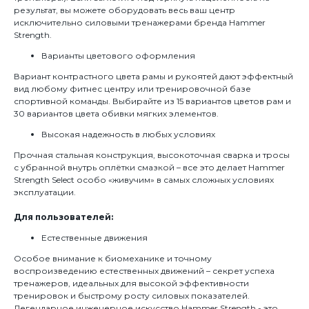
результат, вы можете оборудовать весь ваш центр
исключительно силовыми тренажерами бренда Hammer
Strength.
Варианты цветового оформления
Вариант контрастного цвета рамы и рукоятей дают эффектный
вид любому фитнес центру или тренировочной базе
спортивной команды. Выбирайте из 15 вариантов цветов рам и
30 вариантов цвета обивки мягких элементов.
Высокая надежность в любых условиях
Прочная стальная конструкция, высокоточная сварка и тросы
с убранной внутрь оплётки смазкой – все это делает Hammer
Strength Select особо «живучим» в самых сложных условиях
эксплуатации.
Для пользователей:
Естественные движения
Особое внимание к биомеханике и точному
воспроизведению естественных движений – секрет успеха
тренажеров, идеальных для высокой эффективности
тренировок и быстрому росту силовых показателей.
Легендарное инженерное искусство Hammer Strength - это