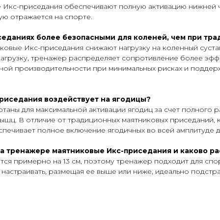
е Икс-приседания обеспечивают полную активацию нижней ч
ую отражается на спорте.
седаниях более безопасными для коленей, чем при тр
ковые Икс-приседания снижают нагрузку на коленный сустав
нагрузку, тренажер распределяет сопротивление более эффе
ной производительности при минимальных рисках и подде
риседания воздействует на ягодицы?
аны для максимальной активации ягодиц за счет полного ра
шц. В отличие от традиционных маятниковых приседаний, 
спечивает полное включение ягодичных во всей амплитуде 
на тренажере маятниковые Икс-приседания и каково р
ется примерно на 13 см, поэтому тренажер подходит для сп
астраивать, размещая ее выше или ниже, идеально подстр