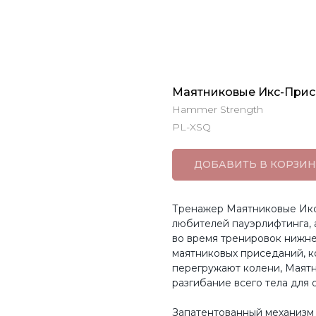
Маятниковые Икс-Присе
Hammer Strength
PL-XSQ
ДОБАВИТЬ В КОРЗИН
Тренажер Маятниковые Икс
любителей пауэрлифтинга, а
во время тренировок нижне
маятниковых приседаний, к
перегружают колени, Маят
разгибание всего тела для 
Запатентованный механизм