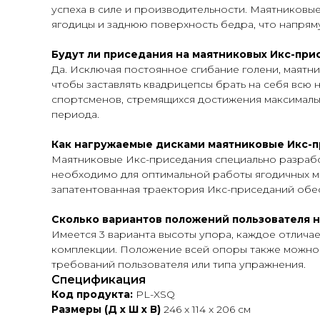
успеха в силе и производительности. Маятниковы
ягодицы и заднюю поверхность бедра, что напрям
Будут ли приседания на маятниковых Икс-при
Да. Исключая постоянное сгибание голени, маятни
чтобы заставлять квадрицепсы брать на себя всю 
спортсменов, стремящихся достижения максималь
периода.
Как нагружаемые дисками маятниковые Икс-п
Маятниковые Икс-приседания специально разработ
необходимо для оптимальной работы ягодичных мы
запатентованная траектория Икс-приседаний обе
Сколько вариантов положений пользователя 
Имеется 3 варианта высоты упора, каждое отлича
комплекции. Положение всей опоры также можно н
требований пользователя или типа упражнения.
Спецификация
Код продукта:
PL-XSQ
Размеры (Д x Ш x В)
246 x 114 x 206 см