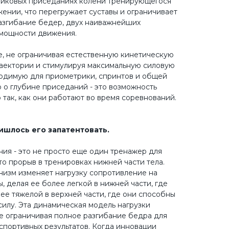
тниковых приседаниях колени тренирующегося
жении, что перегружает суставы и ограничивает
азгибание бедер, двух наиважнейших
мощности движения.
е, не ограничивая естественную кинетическую
раектории и стимулируя максимальную силовую
ходимую для приометрики, спринтов и общей
о о глубине приседаний - это возможность
так, как они работают во время соревнований.
ришлось его запатентовать.
я - это не просто еще один тренажер для
то прорыв в тренировках нижней части тела.
изм изменяет нагрузку сопротивление на
 делая ее более легкой в нижней части, где
ее тяжелой в верхней части, где они способны
илу. Эта динамическая модель нагрузки
не ограничивая полное разгибание бедра для
спортивных результатов. Когда инновации