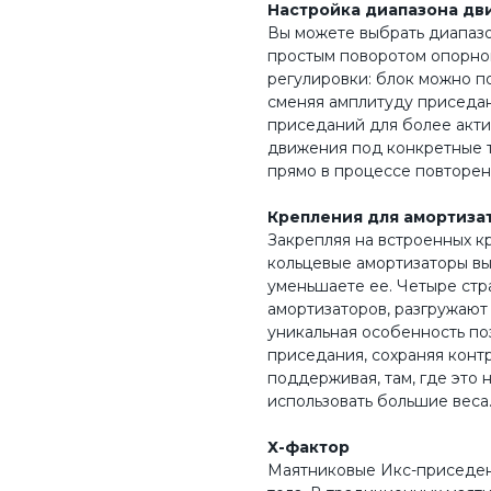
Настройка диапазона дв
Вы можете выбрать диапазо
простым поворотом опорно
регулировки: блок можно п
сменяя амплитуду приседан
приседаний для более акт
движения под конкретные т
прямо в процессе повторен
Крепления для амортиза
Закрепляя на встроенных 
кольцевые амортизаторы вы 
уменьшаете ее. Четыре ст
амортизаторов, разгружают
уникальная особенность по
приседания, сохраняя конт
поддерживая, там, где это 
использовать большие веса
Х-фактор
Маятниковые Икс-приседен