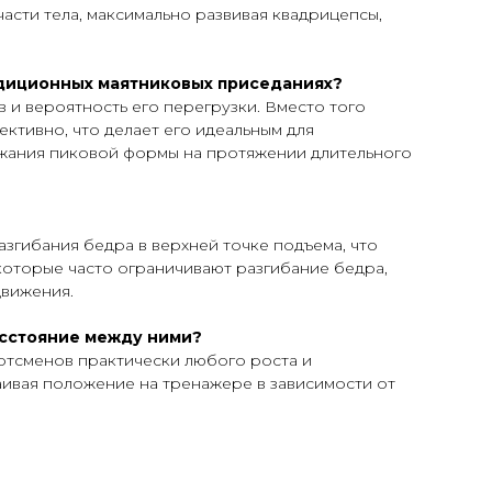
асти тела, максимально развивая квадрицепсы,
адиционных маятниковых приседаниях?
 и вероятность его перегрузки. Вместо того
ктивно, что делает его идеальным для
ржания пиковой формы на протяжении длительного
згибания бедра в верхней точке подъема, что
которые часто ограничивают разгибание бедра,
движения.
асстояние между ними?
ортсменов практически любого роста и
аивая положение на тренажере в зависимости от