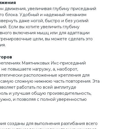
ижения
н движения, увеличивая глубину приседаний
го блока. Удобный и надежный механизм
овернуть даже ногой, быстро и без усилий
ий. Если вы хотите увеличить глубину
ивного включения мышц или для адаптации
ренировочные цели, вы можете сделать это
ия.
торов
креплениях Маятниковых Икс-приседаний
не повышаете нагрузку, а, наоборот,
ратегически расположенные крепления для
 самую сложную нижнюю часть повторения. Эта
зволяет работать по всей амплитуде
роль и улучшая общую производительность,
нужно, и позволяя с полной уверенностью
.
ия созданы для выполнения разгибания всего