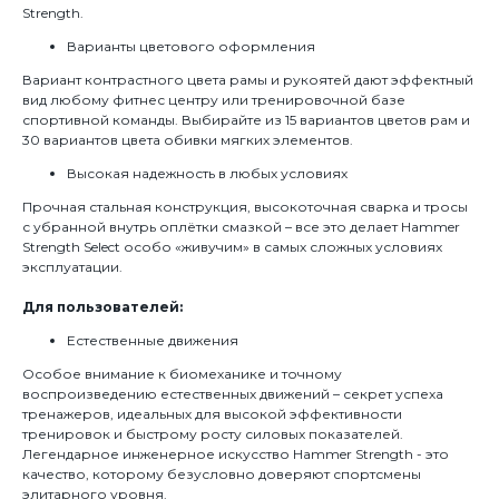
Strength.
Варианты цветового оформления
Вариант контрастного цвета рамы и рукоятей дают эффектный
вид любому фитнес центру или тренировочной базе
спортивной команды. Выбирайте из 15 вариантов цветов рам и
30 вариантов цвета обивки мягких элементов.
Высокая надежность в любых условиях
Прочная стальная конструкция, высокоточная сварка и тросы
с убранной внутрь оплётки смазкой – все это делает Hammer
Strength Select особо «живучим» в самых сложных условиях
эксплуатации.
Для пользователей:
Естественные движения
Особое внимание к биомеханике и точному
воспроизведению естественных движений – секрет успеха
тренажеров, идеальных для высокой эффективности
тренировок и быстрому росту силовых показателей.
Легендарное инженерное искусство Hammer Strength - это
качество, которому безусловно доверяют спортсмены
элитарного уровня.