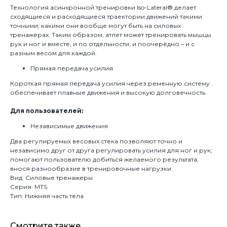
Технология асинхронной тренировки Iso-Lateral® делает
сходящиеся и расходящиеся траектории движений такими
точными, какими они вообще могут быть на силовых
тренажёрах. Таким образом, атлет может тренировать мышцы
рук и ног и вместе, и по отдельности, и поочерёдно – и с
разным весом для каждой.
Прямая передача усилия
Короткая прямая передача усилия через ременную систему
обеспечивает плавные движения и высокую долговечность.
Для пользователей:
Независимые движения
Два регулируемых весовых стека позволяют точно и
независимо друг от друга регулировать усилия для ног и рук;
помогают пользователю добиться желаемого результата,
внося разнообразие в тренировочные нагрузки.
Вид: Силовые тренажеры
Серия: MTS
Тип: Нижняя часть тела
Смотрите также