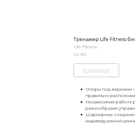
Тренажер Life Fitness би
Life Fitness
SS-BC
В КОРЗИНУ
Опоры под верхнюю ч
правильно расположи
Независимая работа 
разнообразия упражн
Шарнирные соединени
индивидуальной длин