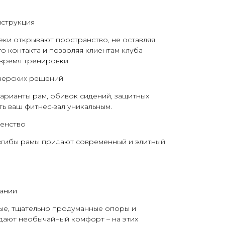
струкция
ки открывают пространство, не оставляя
го контакта и позволяя клиентам клуба
 время тренировки.
нерских решений
арианты рам, обивок сидений, защитных
ть ваш фитнес-зал уникальным.
енство
изгибы рамы придают современный и элитный
вании
ые, тщательно продуманные опоры и
дают необычайный комфорт – на этих