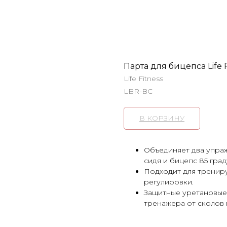
Парта для бицепса Life 
Life Fitness
LBR-BC
В КОРЗИНУ
Объединяет два упраж
сидя и бицепс 85 град
Подходит для тренир
регулировки.
Защитные уретановые
тренажера от сколов 