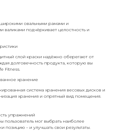
 широкими овальными рамами и
и валиками подчёркивает целостность и
ристики
щитный слой краски надёжно оберегают от
ждая долговечность продукта, которую вы
e Fitness.
ванное хранение
кированная система хранения весовых дисков и
анизация хранения и опрятный вид помещения.
ость упражнений
бы пользователь мог выбрать наиболее
и позицию – и улучшать свои результаты.