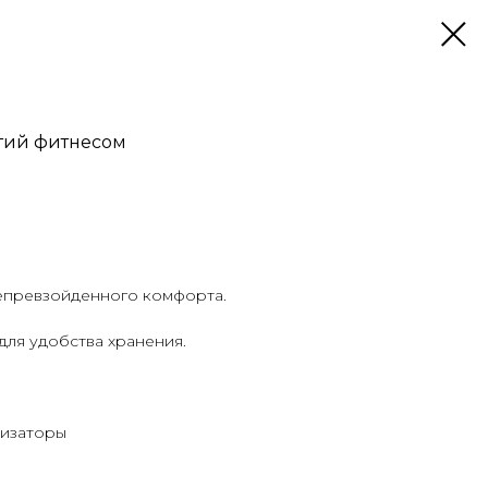
нятий фитнесом
епревзойденного комфорта.
ля удобства хранения.
тизаторы