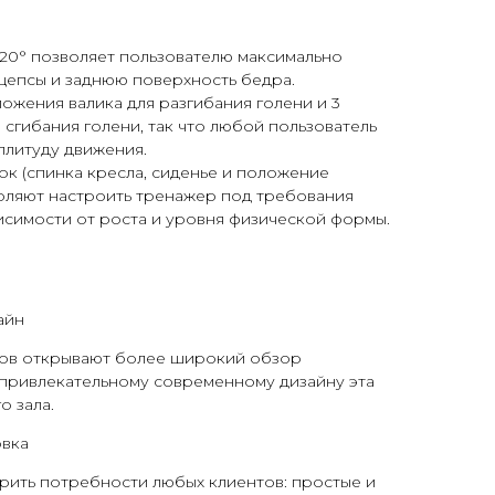
 20° позволяет пользователю максимально
цепсы и заднюю поверхность бедра.
ожения валика для разгибания голени и 3
 сгибания голени, так что любой пользователь
плитуду движения.
к (спинка кресла, сиденье и положение
воляют настроить тренажер под требования
висимости от роста и уровня физической формы.
айн
ов открывают более широкий обзор
 привлекательному современному дизайну эта
о зала.
овка
рить потребности любых клиентов: простые и