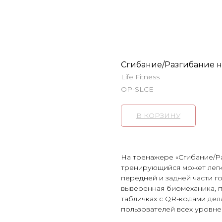
Сгибание/Разгибание н
Life Fitness
OP-SLCE
В КОРЗИНУ
На тренажере «Сгибание/Ра
тренирующийся может легк
передней и задней части го
выверенная биомеханика, п
табличках с QR-кодами де
пользователей всех уровне