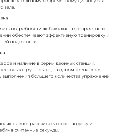
 привлекательному современному дизайну эта
о зала.
овка
рить потребности любых клиентов: простые и
ений обеспечивают эффективную тренировку и
вней подготовки.
ва
ров и наличие в серии двойных станций,
несколько групп мышц на одном тренажере,
 выполнения большего количества упражнений
оляют легко рассчитать свою нагрузку и
ебя» в считанные секунды.