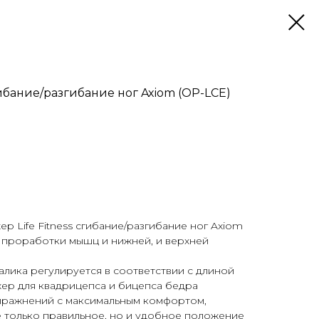
гибание/разгибание ног Axiom (OP-LCE)
 Life Fitness cгибание/разгибание ног Axiom
 проработки мышц и нижней, и верхней
лика регулируется в соответствии с длиной
жер для квадрицепса и бицепса бедра
пражнений с максимальным комфортом,
е только правильное, но и удобное положение