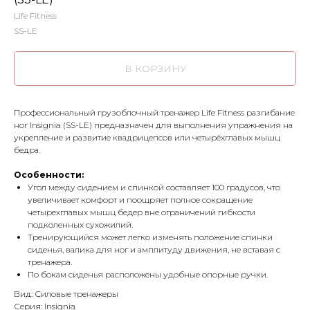
Life Fitness
SS-LE
В КОРЗИНУ
Профессиональный грузоблочный тренажер Life Fitness разгибание
ног Insignia (SS-LE) предназначен для выполнения упражнения на
укрепление и развитие квадрицепсов или четырёхглавых мышц
бедра.
Особенности:
Угол между сидением и спинкой составляет 100 градусов, что
увеличивает комфорт и поощряет полное сокращение
четырехглавых мышц бедер вне ограничений гибкости
подколенных сухожилий.
Тренирующийся может легко изменять положение спинки
сиденья, валика для ног и амплитуду движения, не вставая с
тренажера.
По бокам сиденья расположены удобные опорные ручки.
Вид: Силовые тренажеры
Серия: Insignia