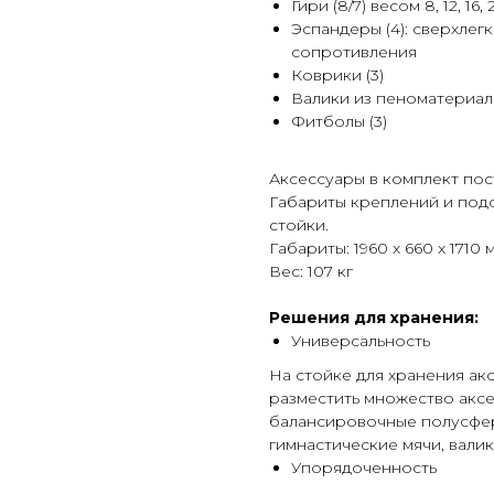
Гири (8/7) весом 8, 12, 16, 2
Эспандеры (4): сверхлег
сопротивления
Коврики (3)
Валики из пеноматериала
Фитболы (3)
Аксессуары в комплект пост
Габариты креплений и под
стойки.
Габариты: 1960 x 660 x 1710 
Вес: 107 кг
Решения для хранения:
Универсальность
На стойке для хранения ак
разместить множество акс
балансировочные полусферы
гимнастические мячи, валик
Упорядоченность