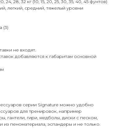
0, 24, 28, 32 кг (10, 15, 20, 25, 30, 35, 40, 45 фунтов)
кий, легкий, средний, тяжелый уровни
 (3)
авки не входят.
ставок добавляются к габаритам основной
мм
сессуаров серии Signature можно удобно
ессуаров для тренировок, например
, гантели, гири, медболы, диски с песком,
и из пеноматериала, эспандеры и не только.