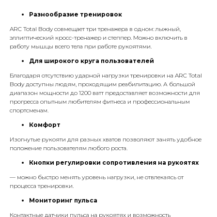
Разнообразие тренировок
ARC Total Body совмещает три тренажера в одном: лыжный,
эллиптический кросс-тренажер и степпер. Можно включить в
работу мышцы всего тела при работе рукоятями.
Для широкого круга пользователей
Благодаря отсутствию ударной нагрузки тренировки на ARC Total
Body доступны людям, проходящим реабилитацию. А большой
диапазон мощности до 1200 ватт предоставляет возможности для
прогресса опытным любителям фитнеса и профессиональным
спортсменам.
Комфорт
Изогнутые рукояти для разных хватов позволяют занять удобное
положение пользователям любого роста.
Кнопки регулировки сопротивления на рукоятях
— можно быстро менять уровень нагрузки, не отвлекаясь от
процесса тренировки.
Мониторинг пульса
Контактные датчики пульса на рукоятях и возможность