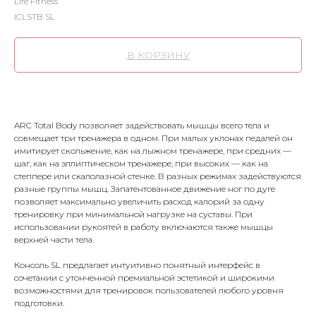
Life Fitness
ICLSTB SL
В КОРЗИНУ
ARC Total Body позволяет задействовать мышцы всего тела и
совмещает три тренажера в одном. При малых уклонах педалей он
имитирует скольжение, как на лыжном тренажере, при средних —
шаг, как на эллиптическом тренажере, при высоких — как на
степпере или скалолазной стенке. В разных режимах задействуются
разные группы мышц. Запатентованное движение ног по дуге
позволяет максимально увеличить расход калорий за одну
тренировку при минимальной нагрузке на суставы. При
использовании рукоятей в работу включаются также мышцы
верхней части тела.
Консоль SL предлагает интуитивно понятный интерфейс в
сочетании с утонченной премиальной эстетикой и широкими
возможностями для тренировок пользователей любого уровня
подготовки.