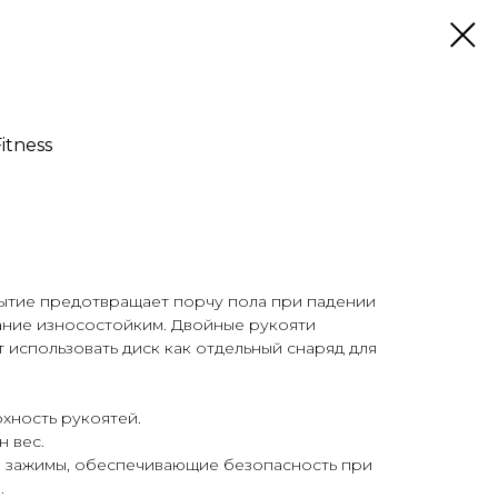
itness
тие предотвращает порчу пола при падении
ание износостойким. Двойные рукояти
т использовать диск как отдельный снаряд для
хность рукоятей.
 вес.
е зажимы, обеспечивающие безопасность при
.