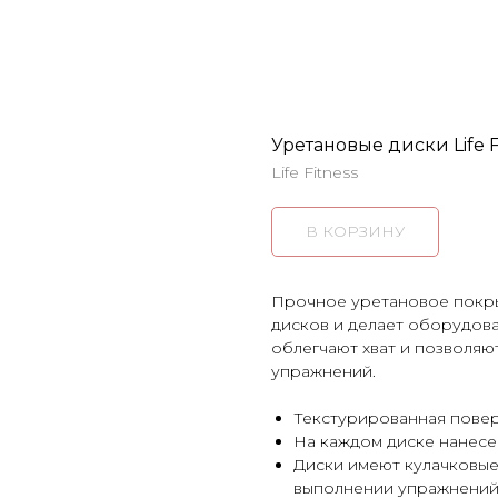
Уретановые диски Life F
Life Fitness
В КОРЗИНУ
Прочное уретановое покры
дисков и делает оборудов
облегчают хват и позволяю
упражнений.
Текстурированная повер
На каждом диске нанесен
Диски имеют кулачковы
выполнении упражнений