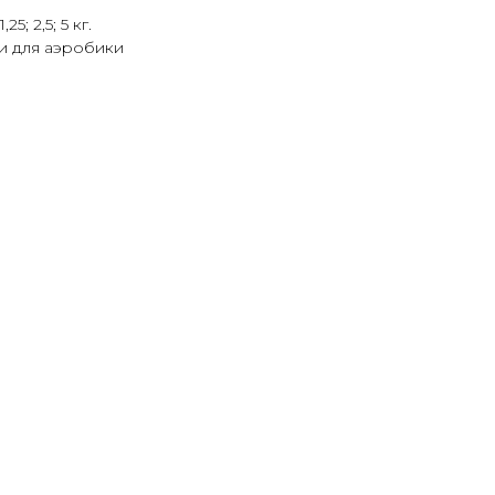
; 2,5; 5 кг.
ги для аэробики