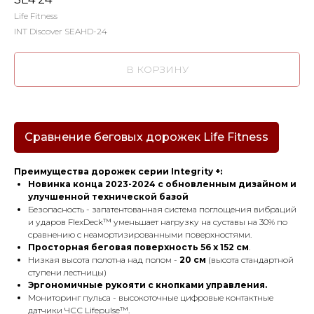
Life Fitness
INT Discover SEAHD-24
В КОРЗИНУ
Сравнение беговых дорожек Life Fitness
Преимущества дорожек серии Integrity +:
Новинка конца 2023-2024 с обновленным дизайном и
улучшенной технической базой
Безопасность - запатентованная система поглощения вибраций
и ударов FlexDeck™ уменьшает нагрузку на суставы на 30% по
сравнению с неамортизированными поверхностями.
Просторная беговая поверхность 56 x 152 см
.
Низкая высота полотна над полом -
20 см
(высота стандартной
ступени лестницы)
Эргономичные рукояти с кнопками управления.
Мониторинг пульса - высокоточные цифровые контактные
датчики ЧСС Lifepulse™.