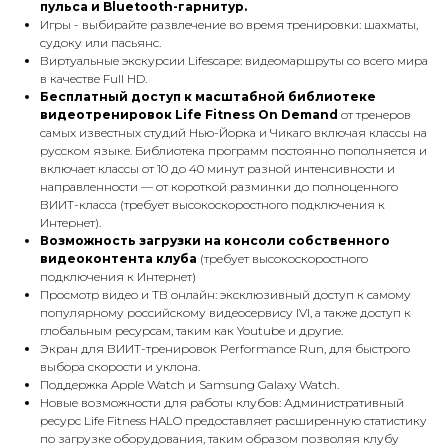
пульса и Bluetooth-гарнитур.
Игры - выбирайте развлечение во время тренировки: шахматы,
судоку или пасьянс.
Виртуальные экскурсии Lifescape: видеомаршруты со всего мира
в качестве Full HD.
Бесплатный доступ к масштабной библиотеке
видеотренировок Life Fitness On Demand
от тренеров
самых известных студий Нью-Йорка и Чикаго включая классы на
русском языке. Библиотека программ постоянно пополняется и
включает классы от 10 до 40 минут разной интенсивности и
направленности — от короткой разминки до полноценного
ВИИТ-класса (требует высокоскоростного подключения к
Интернет).
Возможность загрузки на консоли собственного
видеоконтента клуба
(требует высокоскоростного
подключения к Интернет)
Просмотр видео и ТВ онлайн: эксклюзивный доступ к самому
популярному российскому видеосервису IVI, а также доступ к
глобальным ресурсам, таким как Youtube и другие.
Экран для ВИИТ-тренировок Performance Run, для быстрого
выбора скорости и уклона.
Поддержка Apple Watch и Samsung Galaxy Watch.
Новые возможности для работы клубов: Административный
ресурс Life Fitness HALO предоставляет расширенную статистику
по загрузке оборудования, таким образом позволяя клубу