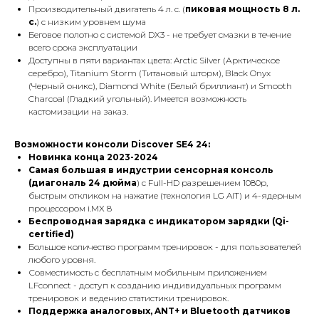
Производительный двигатель 4 л. с. (
пиковая мощность 8 л.
с.
) с низким уровнем шума
Беговое полотно с системой DX3 - не требует смазки в течение
всего срока эксплуатации
Доступны в пяти вариантах цвета: Arctic Silver (Арктическое
серебро), Titanium Storm (Титановый шторм), Black Onyx
(Черный оникс), Diamond White (Белый бриллиант) и Smooth
Charcoal (Гладкий угольный). Имеется возможность
кастомизации на заказ.
Возможности консоли Discover SE4 24:
Новинка конца 2023-2024
Самая большая в индустрии сенсорная консоль
(диагональ 24 дюйма
) с Full-HD разрешением 1080p,
быстрым откликом на нажатие (технология LG AIT) и 4-ядерным
процессором i.MX 8
Беспроводная зарядка с индикатором зарядки (Qi-
certified)
Большое количество программ тренировок - для пользователей
любого уровня.
Совместимость с бесплатным мобильным приложением
LFconnect - доступ к созданию индивидуальных программ
тренировок и ведению статистики тренировок.
Поддержка аналоговых, ANT+ и Bluetooth датчиков